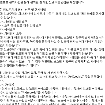
별도로 공지사항을 통해 공지한 뒤 개인정보 취급방침을 개정합니다.
7. 정보주체의 권리, 의무 및 행사방법
① 정보주체는 회사에 대해 언제든지 다음 각 호의 개인정보 보호 관련 권리를 행사할
수 있습니다.
가. 개인정보 열람요구
나. 오류 등이 있을 경우 정정 요구
다. 삭제요구
라. 처리정지 요구
② 제1항에 따른 권리 행사는 회사에 대해 개인정보 보호법 시행규칙 별지 제8호 서식
에 따라 서면, 전자우편, FAX 등을 통하여 하실 수 있으며 회사는 이에 대해 지체 없이
조치하겠습니다.
③ 정보주체가 개인정보의 오류 등에 대한 정정 또는 삭제를 요구한 경우 회사는 정정
또는 삭제를 완료할 때까지 당해 개인정보를 이용하거나 제공하지 않습니다.
④ 제1항에 따른 권리 행사는 정보주체의 법정대리인이나 위임을 받은 자 등 대리인을
통하여 하실 수 있습니다. 이 경우 개인정보 보호법 시행규칙 별지 제11호 서식에 따
른 위임장을 제출하셔야 합니다.
8. 개인정보 수집 장치의 설치, 운영 및 거부에 관한 사항
① 회사는 고객님의 정보를 수시로 저장하고 찾아내는 '쿠키(cookie)' 등을 운용합니
다.
가. 쿠키란?
- 회사는 개인화되고 맞춤화된 서비스를 제공하기 위해서 이용자의 정보를 저장하고
수시로 불러오는 '쿠키(cookie)'를 사용합니다.
- 쿠키는 웹사이트를 운영하는데 이용되는 서버가 이용자의 브라우저에게 보내는 아
주 작은 텍스트 파일로 이용자 컴퓨터의 하드디스크에 저장됩니다. 이후 이용자가 웹
사이트에 방문할 경우 웹 사이트 서버는 이용자의 하드 디스크에 저장되어 있는 쿠키