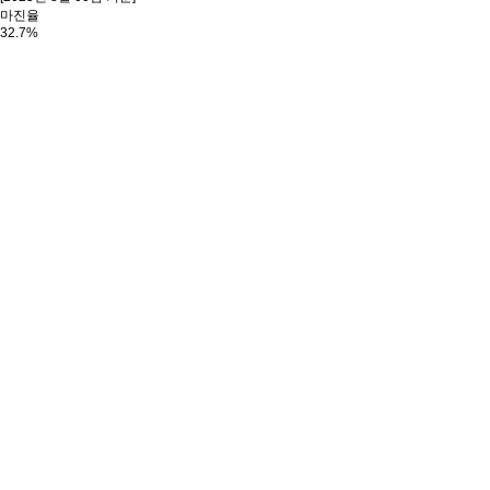
마진율
32.7%