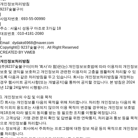
개인정보처리방침
9237숯불구이
|
사업자번호 : 693-55-00990
|
주소 : 서울시 성동구 마조로 3가길 18
대표번호 : 010-4181-2080
|
Email : dydaks6968@naver.com
Copyrightⓒ 9237숯불구이 . All Right Reserved
CREATED BY VWEB
×
개인정보처리방침
(주)9237숯불구이(이하 '회사’라 함)은(는) 개인정보보호법에 따라 이용자의 개인정보
보호 및 권익을 보호하고 개인정보와 관련한 이용자의 고충을 원활하게 처리할 수 있
도록 다음과 같은 처리방침을 두고 있습니다. 회사는 개인정보처리방침을 개정하는
경우 웹사이트 공지사항(또는 개별공지)을 통하여 공지할 것입니다. 본 방침은 2024
년 12월 24일부터 시행됩니다.
1. 개인정보의 수집 및 이용 목적
① 회사는 개인정보를 다음의 목적을 위해 처리합니다. 처리한 개인정보는 다음의 목
적 이외의 용도로는 사용되지 않으며 이용 목적이 변경될 경우에는 개인정보 보호법
제18조에 따라 별도의 동의를 받는 등 필요한 조치를 이행할 예정입니다.
가. 고객상담 : 가맹 관련 문의 확인 및 답변을 위한 연락통지, 처리결과 통보 등을 목적
으로 개인정보를 처리합니다.
나. 정보제공 : 회사에서 주최하는 프로그램에 대한 정보 제공 등의 목적으로 개인정보
를 처리합니다.