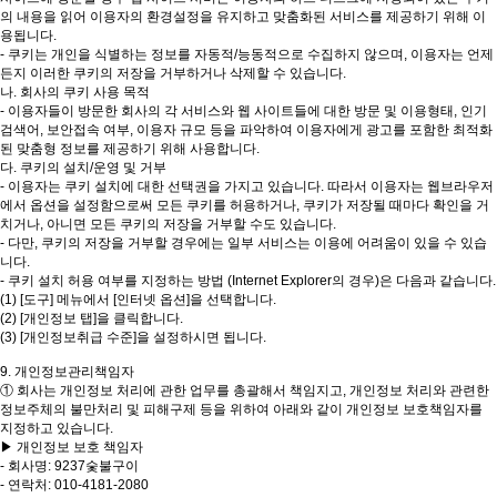
의 내용을 읽어 이용자의 환경설정을 유지하고 맞춤화된 서비스를 제공하기 위해 이
용됩니다.
- 쿠키는 개인을 식별하는 정보를 자동적/능동적으로 수집하지 않으며, 이용자는 언제
든지 이러한 쿠키의 저장을 거부하거나 삭제할 수 있습니다.
나. 회사의 쿠키 사용 목적
- 이용자들이 방문한 회사의 각 서비스와 웹 사이트들에 대한 방문 및 이용형태, 인기
검색어, 보안접속 여부, 이용자 규모 등을 파악하여 이용자에게 광고를 포함한 최적화
된 맞춤형 정보를 제공하기 위해 사용합니다.
다. 쿠키의 설치/운영 및 거부
- 이용자는 쿠키 설치에 대한 선택권을 가지고 있습니다. 따라서 이용자는 웹브라우저
에서 옵션을 설정함으로써 모든 쿠키를 허용하거나, 쿠키가 저장될 때마다 확인을 거
치거나, 아니면 모든 쿠키의 저장을 거부할 수도 있습니다.
- 다만, 쿠키의 저장을 거부할 경우에는 일부 서비스는 이용에 어려움이 있을 수 있습
니다.
- 쿠키 설치 허용 여부를 지정하는 방법 (Internet Explorer의 경우)은 다음과 같습니다.
(1) [도구] 메뉴에서 [인터넷 옵션]을 선택합니다.
(2) [개인정보 탭]을 클릭합니다.
(3) [개인정보취급 수준]을 설정하시면 됩니다.
9. 개인정보관리책임자
① 회사는 개인정보 처리에 관한 업무를 총괄해서 책임지고, 개인정보 처리와 관련한
정보주체의 불만처리 및 피해구제 등을 위하여 아래와 같이 개인정보 보호책임자를
지정하고 있습니다.
▶ 개인정보 보호 책임자
- 회사명: 9237숯불구이
- 연락처: 010-4181-2080