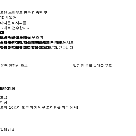
오랜 노하우로 만든 검증된 맛
10년 동안
다져온 레시피를
그대로 전수합니다.
05
01
02
03
04
일관된 품질 & 매출 구조
10년 노하우 레시피
점주 전수 교육
대표 직접 상담 & 오픈 참여
운영 안정성 확보
누가 운영해도 같은 맛과 효율이 나오도록
본사에서 직접 개발한 맛으로 어떤 매장에서도
초보도 따라 할 수 있도록
슈퍼바이저가 아닌 대표가 직접 참여해
초기 셋팅부터 매장 안정화까지
표준화된 시스템을 적용합니다.
동일한 완성도를 보장합니다.
단계별·반복형으로 쉽게 배우게 구성했습니다.
창업 전 과정에 깊이 관여합니다.
실질적인 운영 가이드를 제공합니다.
보
일관된 품질 & 매출 구조
10년 노
franchise
호점
한정!
오직, 10호점 오픈 지점 방문 고객만을 위한 혜택!
창업비용