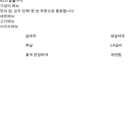
9237숯불구이
가성비 메뉴
맛과 양, 모두 만족! 한 번 주문으로 충분합니다.
세트메뉴
고기메뉴
사이드메뉴
갈세트
생갈세트
목살
LA갈비
꽃게 된장찌개
계란찜