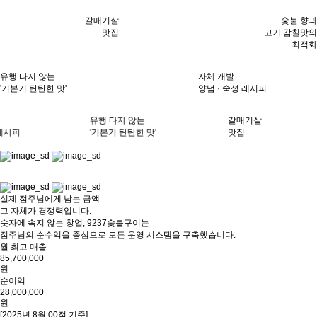
숯불 향과
갈매기살
고기 감칠맛의
맛집
최적화
자체 개발
유행 타지 않는
양념 · 숙성 레시피
'기본기 탄탄한 맛'
않는
갈매기살
숯불 향과
한 맛'
맛집
고기 감칠맛의
최적화
실제 점주님에게 남는 금액
그 자체가
경쟁력
입니다.
숫자에 속지 않는 창업, 9237숯불구이는
점주님의 순수익을 중심으로 모든 운영 시스템을 구축했습니다.
월 최고 매출
85,700,000
원
순이익
28,000,000
원
[2025년 8월 00점 기준]