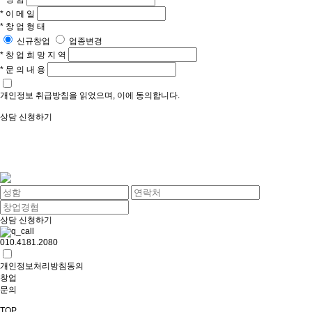
*
이
메
일
*
창
업
형
태
신규창업
업종변경
*
창
업
희
망
지
역
*
문
의
내
용
개인정보 취급방침을 읽었으며, 이에 동의합니다.
상담 신청하기
상담
신청하기
010.4181.2080
개인정보처리방침동의
창업
문의
TOP